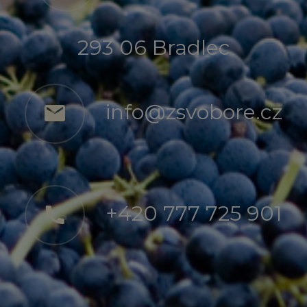
293 06 Bradlec
info@zsvobore.cz
+420 777 725 901