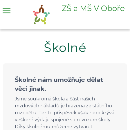
ZŠ a MŠ V Oboře
Školné
Školné nám umožňuje dělat
věci jinak.
Jsme soukromá škola a část našich
mzdových nákladů je hrazena ze státního
rozpočtu. Tento příspěvek však nepokrývá
veškeré výdaje spojené s provozem školy.
Díky školnému můžeme vytvářet