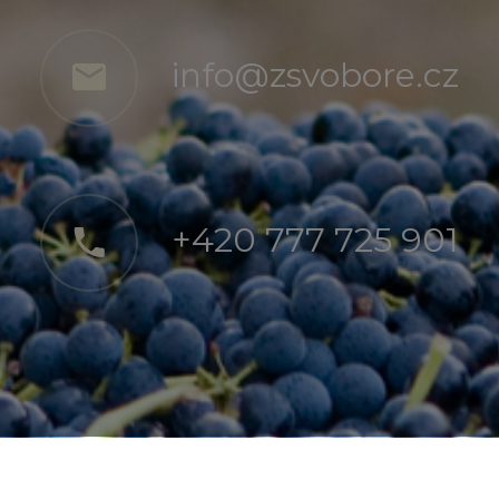
info@zsvobore.cz
+420 777 725 901
mapa