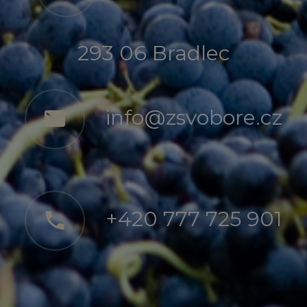
293 06 Bradlec
info@zsvobore.cz
+420 777 725 901